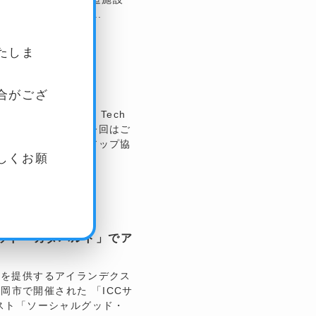
す。 第1回とな...
たしま
ました
合がござ
レンス「SusHi Tech
登壇いたしました。 今回はご
インパクトスタートアップ協
しくお願
てい...
ルグッド・カタパルト」でア
」を提供するアイランデクス
福岡市で開催された 「ICCサ
ンテスト「ソーシャルグッド・