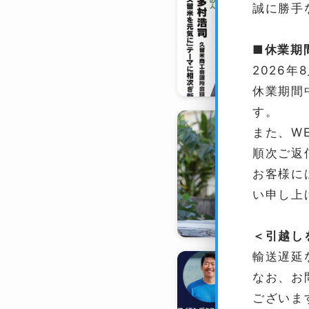
誠に勝手
■休業期
2026年
休業期間
す。
また、W
順次ご返
お客様に
い申し上
＜引越し
輸送遅延
なお、お
ございま