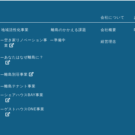
会社について
地域活性化事業
離島のかかえる課題
会社概要
空き家リノベーション事
準備中
経営理念
業
あなたはなぜ離島に？
離島別荘事業
離島テナント事業
シェアハウスBAY事業
ゲストハウスONE事業