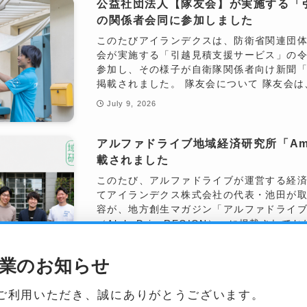
公益社団法人【隊友会】が実施する「
の関係者会同に参加しました
このたびアイランデクスは、防衛省関連団体
会が実施する「引越見積支援サービス」の令
参加し、その様子が自衛隊関係者向け新聞「隊
掲載されました。 隊友会について 隊友会は、
July 9, 2026
アルファドライブ地域経済研究所「Amb
載されました
このたび、アルファドライブが運営する経済メデ
てアイランデクス株式会社の代表・池田が取
容が、地方創生マガジン「アルファドライ
（AlphaDriveREGION）」に掲載されて
June 11, 2026
業のお知らせ
「ふくおか経済」2026年6月号にア
ご利用いただき、誠にありがとうございます。
した