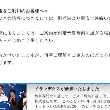
「LiSH」で開催されるピッチ・共創イベントで
送をご利用のお客様へ＞
May 30, 2026
などの情報につきましては、到着港より順次ご連絡い
SusHi Tech Tokyo 2026に登壇し
況によりましては、ご案内が到着予定時刻を過ぎる場
先日、東京で開催されたスタートアップカンファ
あらかじめご了承ください。
Tokyo 2026」にゲストスピーカーとして
縁をいただき、東京建物様のブースにて、
おかけいたしますが、何卒ご理解とご協力のほどよろ
会のモデレートのもと、セッションに登壇させ
げます。
April 29, 2026
ICC FUKUOKA 2026「ソーシャ
イランデクスが優勝いたしました
離島専門の引越しサービス「離島引越し便
株式会社です。 このたび2026年3月5日に
ミット FUKUOKA 2026」 のピッチコ