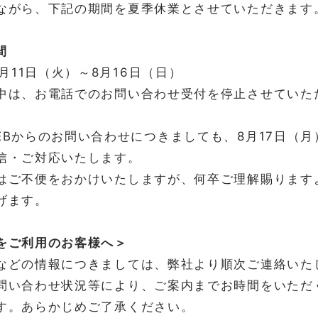
ながら、下記の期間を夏季休業とさせていただきます
このたび、地域経済情報誌「ふくおか経済」2
ンデクス株式会社 代表・池田のインタビュ
ました。 取材にあたっては、ふくおか経済
間
でお越しいただき、当社の事業内容や今後の展
8月11日（火）～8月16日（日）
June 8, 2026
中は、お電話でのお問い合わせ受付を停止させていた
【掲載情報】離島引越し便の「島箱」
EBからのお問い合わせにつきましても、8月17日（月
『UX Collective』で紹介されました
信・ご対応いたします。
このたび、離島引越し便のオリジナル段ボ
が、海外のデザイン専門メディア『UX Colle
はご不便をおかけいたしますが、何卒ご理解賜ります
た。 掲載記事はこちら 記事では、離島引
げます。
題材に、デザインが人の行動や組織づくりにど
June 5, 2026
をご利用のお客様へ＞
などの情報につきましては、弊社より順次ご連絡いた
第一回LiSHインパクトに登壇してき
問い合わせ状況等により、ご案内までお時間をいただ
2026年5月28日、JR東日本と日本政策金
「LiSHインパクト」に、離島引越し便とし
す。あらかじめご了承ください。
「LiSHインパクト」は、高輪ゲートウェイ