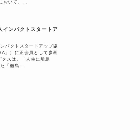
おいて、...
人インパクトスタートア
インパクトスタートアップ協
、以下「ISA」）に正会員として参画
デクスは、「人生に離島
「離島...