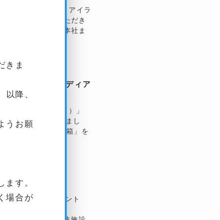
。
026年6月号にて、アイラ
ー記事を掲載していただき
のご担当者様に福岡本社ま
望につ...
だきま
が海外デザインメディア
）以降、
ール「島箱（しまばこ）」
ctive』に掲載されまし
ようお願
越し便が開発した「島箱」を
のような...
します。
ました
く場合が
融公庫が共催するイベント
て登壇いたしました。
駅直結のビジネス創造施設