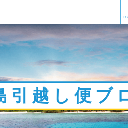
01
島引越し便ブ