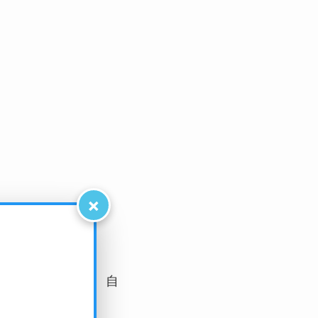
×
ジナルの物語が、自
。