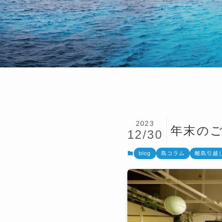
2023
年末の
12/30
blog
島コラム
離島引越