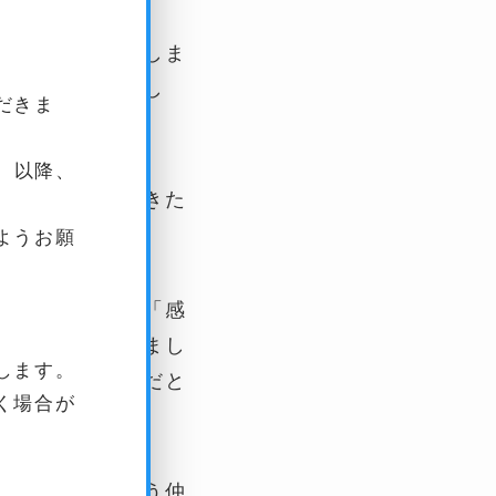
を引き合いに出しま
間見えた一年でし
だきま
のです。
）以降、
向きに変化してきた
り。
ようお願
ます。一年前は「感
表現に留めていまし
します。
がそうさせたのだと
く場合が
もその一員を担う仲