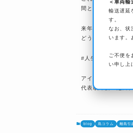
＜車両輸
間として認めても
輸送遅延
す。
来年も一緒に乾杯
なお、状
います。
どうぞよろしくお
ご不便を
#人生に離島を。
い申し上
アイランデクス株
代表取締役 池田
blog
島コラム
離島引