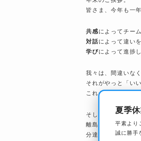
皆さま、今年も一
共感
によってチー
対話
によって違い
学び
によって進捗
我々は、間違いな
それがやっと「い
これから、地域に
夏季休
そして、今年はた
平素より
離島に暮らす／暮
誠に勝手
分達をモチベート