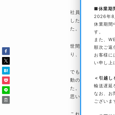
■休業期
社員総会で、「量
2026年
したが、「アイラ
休業期間
た。外から見られ
す。
また、W
世間が変わったと
順次ご返
り、我々みたいに
お客様に
い申し上
でも、一番変化し
＜引越し
動の暮らしを守る
輸送遅延
た。感動して涙ぐ
なお、お
思います。
ございま
これからも、離島