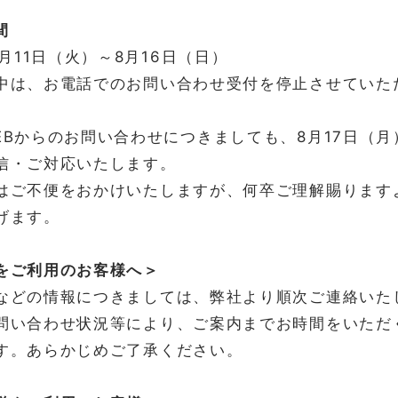
間
質転化」の話をしました。あのときは、引越し事業
8月11日（火）～8月16日（日）
ンデクス全体」としても、今年は「質」の変化が垣
中は、お電話でのお問い合わせ受付を停止させていた
るアイランデクス像の「質」が変わってきたと思う
EBからのお問い合わせにつきましても、8月17日（月
いうのもあります。離島に対するイメージ自体が前
信・ご対応いたします。
泥臭い手段に共感してくれる世の中にもなってきた
はご不便をおかけいたしますが、何卒ご理解賜ります
げます。
たのは「アイランデクスの内側」が変わったと思い
をご利用のお客様へ＞
」なんて言ってなかった。「笑顔を運ぶ」くらいの
などの情報につきましては、弊社より順次ご連絡いた
むような出会いと再会を繰り返して、自分達の体感
問い合わせ状況等により、ご案内までお時間をいただ
す。あらかじめご了承ください。
や集落を守ってきた人たちへの尊敬を忘れず、我々